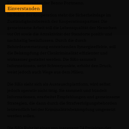
Fraktionsvorsitzender Benno Portmann.
Einverstanden
Im Fokus der Kooperation steht die Sicherheitslage im
Zuständigkeitsbereich der Kooperationspartner. Die
gemeinsame Arbeit soll die Lebensqualität der Menschen
vor Ort sowie die Attraktivität der Standorte positiv und
nachhaltig beeinflussen. Durch die durch
Behördenvernetzung entstehenden Synergieeffekte, soll
die Bekämpfung der Clankriminalität effizienter und
wirksamer gestaltet werden. Die SiKo sammelt
Informationen, setzt Schwerpunkte, erhöht den Druck,
weist jedoch auch Wege aus dem Milieu.
Die SiKo sieht sich als Austauschplattform, wird selbst
jedoch operativ nicht tätig. Sie sammelt und bündelt
Informationen, erarbeitet Empfehlungen und gemeinsame
Strategien, die dann durch die Strafverfolgungsbehörden
letztendlich bei der Kriminalitätsbekämpfung umgesetzt
werden sollen.
Die SiKo Ruhr ist eines von insgesamt 74 Projekten der