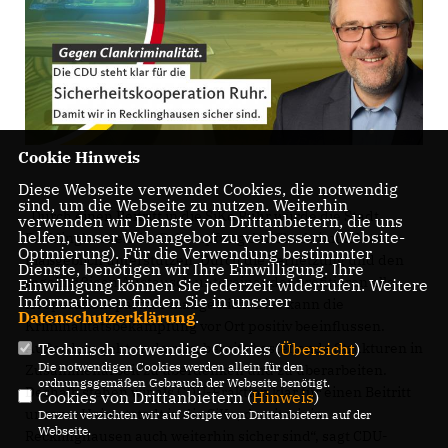
Cookie Hinweis
Diese Webseite verwendet Cookies, die notwendig
sind, um die Webseite zu nutzen. Weiterhin
Durch einen Beitritt in die SiKo Ruhr würde die Stadt
verwenden wir Dienste von Drittanbietern, die uns
helfen, unser Webangebot zu verbessern (Website-
Recklinghausen die Bekämpfung der Clankriminalität
Optmierung). Für die Verwendung bestimmter
maßgeblich unterstützen. Durch die Vernetzung und den
Dienste, benötigen wir Ihre Einwilligung. Ihre
regelmäßigen Austausch untereinander profitieren alle
Einwilligung können Sie jederzeit widerrufen. Weitere
Informationen finden Sie in unserer
Kooperationspartner maßgeblich. Dies kann die
Datenschutzerklärung
.
Kriminalitätsbekämpfung vor Ort positiv beeinflussen.
Technisch notwendige Cookies (
Übersicht
)
Außerdem geht es darum, bereits bestehende Strukturen in
Die notwendigen Cookies werden allein für den
Zusammenarbeit zu überdenken und zu überarbeiten.
ordnungsgemäßen Gebrauch der Webseite benötigt.
Deshalb stehen wir als CDU-Fraktion klar für einen Beitritt
Cookies von Drittanbietern (
Hinweis
)
unserer Heimatstadt in die SiKo, damit wir in
Derzeit verzichten wir auf Scripte von Drittanbietern auf der
Webseite.
Recklinghausen auch weiterhin sicher sind“, sagt CDU-