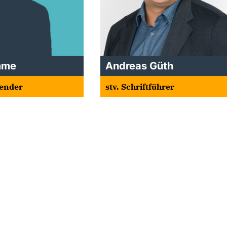
mme
Andreas Güth
zender
stv. Schriftführer