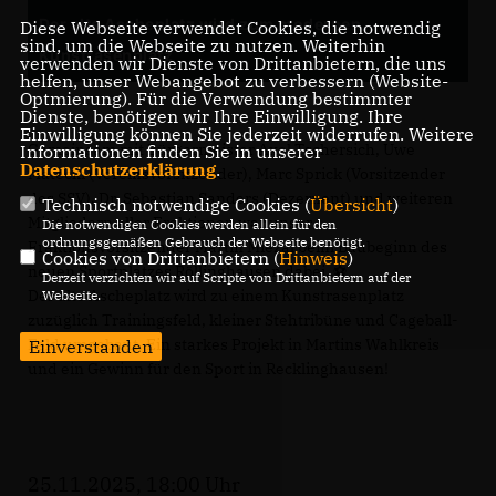
Der alte Ascheplatz wird zum modernen
Diese Webseite verwendet Cookies, die notwendig
sind, um die Webseite zu nutzen. Weiterhin
Kunstrasenplatz
verwenden wir Dienste von Drittanbietern, die uns
helfen, unser Webangebot zu verbessern (Website-
Optmierung). Für die Verwendung bestimmter
Dienste, benötigen wir Ihre Einwilligung. Ihre
Einwilligung können Sie jederzeit widerrufen. Weitere
Gemeinsam mit Bürgermeister Axel Tschersich, Uwe
Informationen finden Sie in unserer
Datenschutzerklärung
.
Matecki (Vereinsvorsitzender), Marc Sprick (Vorsitzender
des SSV), Dr. Sebastian Sanders (Dezernent) und weiteren
Technisch notwendige Cookies (
Übersicht
)
Mitgliedern aller Fraktionen war unser
Die notwendigen Cookies werden allein für den
ordnungsgemäßen Gebrauch der Webseite benötigt.
Fraktionsvorsitzender Martin Miezal beim Baubeginn des
Cookies von Drittanbietern (
Hinweis
)
neuen Sportplatzes Röllinghausen dabei. ⚽️
Derzeit verzichten wir auf Scripte von Drittanbietern auf der
Der alte Ascheplatz wird zu einem Kunstrasenplatz
Webseite.
zuzüglich Trainingsfeld, kleiner Stehtribüne und Cageball-
Feld umgebaut. Ein starkes Projekt in Martins Wahlkreis
Einverstanden
und ein Gewinn für den Sport in Recklinghausen!
25.11.2025, 18:00 Uhr